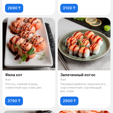
2690 ₸
3100 ₸
Фила хот
Запеченный лотос
8 шт
8 шт
Лосось, свежий огурец,
Тигровые креветки, икра масаго,
сливочный сыр, нори, рис
сыр сливочный, сыр твердый,
рис, нори
3790 ₸
2900 ₸