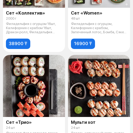
Сет «Коллектив»
Сет «Women»
2000 г
48 шт
Филадельфия с огурцом 16шт,
Филадельфия с огурцом,
Калифорния с крабом 16шт,
Калифорния с крабом,
Дракон ролл, Филадельфия
Запеченный лотос, Бомба, Сяке
темпура, Ка
темпура, Калифор
38900 ₸
16900 ₸
Сет «Трио»
Мульти хот
24 шт
24 шт
Филадельфия с авокадо, токио
Лосось, копченный угорь, судак,