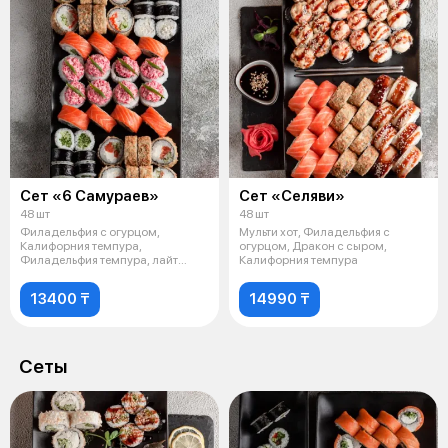
Сет «6 Самураев»
Сет «Селяви»
48 шт
48 шт
Филадельфия с огурцом,
Мульти хот, Филадельфия с
Калифорния темпура,
огурцом, Дракон с сыром,
Филадельфия темпура, лайт
Калифорния темпура
ролл, ролл с крабом,
13400 ₸
14990 ₸
Сеты