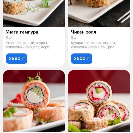
Унаги темпура
Чикен ролл
8 шт
8 шт
Угорь копченный, огурец,
Курица копченная, огурцы,
сливочный сыр, рис, нори
сливочный сыр, нори, рис
2890 ₸
2600 ₸