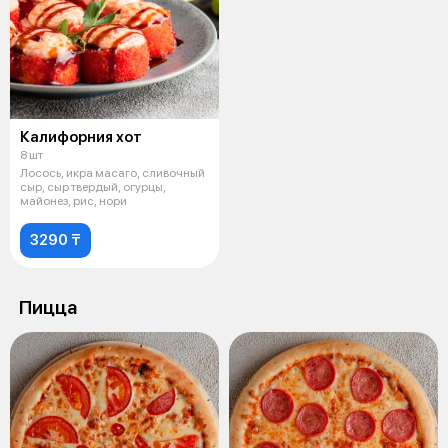
Калифорния хот
8 шт
Лосось, икра масаго, сливочный
сыр, сыр твердый, огурцы,
майонез, рис, нори
3290 ₸
Пицца