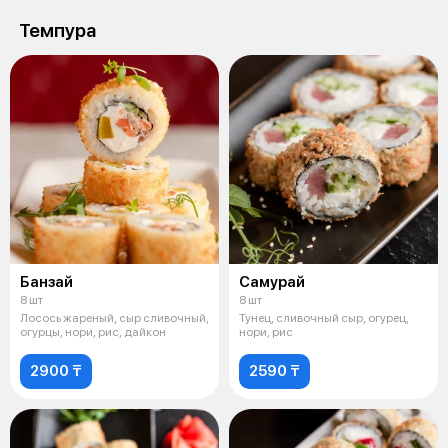
Темпура
Банзай
Самурай
8 шт
8 шт
Лосось жареный, сыр сливочный,
Тунец, сливочный сыр, огурец,
огурцы, нори, рис, дайкон
нори, рис
2900 ₸
2590 ₸