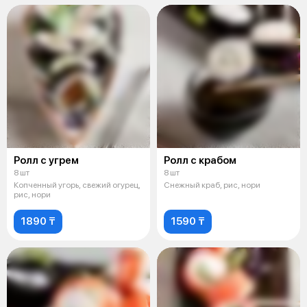
Ролл с угрем
Ролл с крабом
8 шт
8 шт
Копченный угорь, свежий огурец,
Снежный краб, рис, нори
рис, нори
1890 ₸
1590 ₸