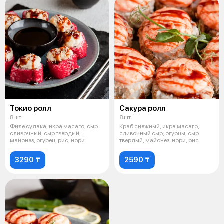
Токио ролл
Сакура ролл
8 шт
8 шт
Филе судака, икра масаго, сыр
Краб снежный, икра масаго,
сливочный, сыр твердый,
сливочный сыр, огурцы, сыр
майонез, огурец, рис, нори
твердый, майонез, нори, рис
3290 ₸
2590 ₸