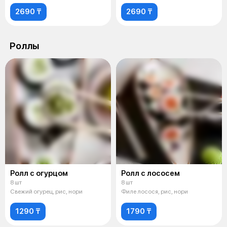
2690 ₸
2690 ₸
Роллы
Ролл с огурцом
Ролл с лососем
8 шт
8 шт
Свежий огурец, рис, нори
Филе лосося, рис, нори
1290 ₸
1790 ₸