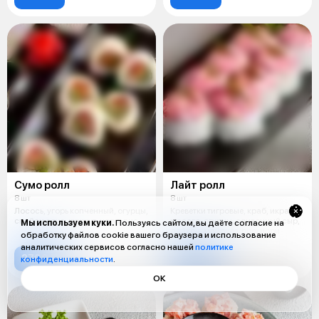
Сумо ролл
Лайт ролл
8 шт
8 шт
Лосось, угорь копченный, огурцы,
Креветки тигровые, краб, икра
спайси соус, кунжут, нори, рис
масаго, огурцы, сливочный сыр,
Мы используем куки.
Пользуясь сайтом, вы даёте согласие на
дайкон, майонез, рис, нори
обработку файлов cookie вашего браузера и использование
аналитических сервисов согласно нашей
политике
2790 ₸
2590 ₸
конфиденциальности
.
ОК