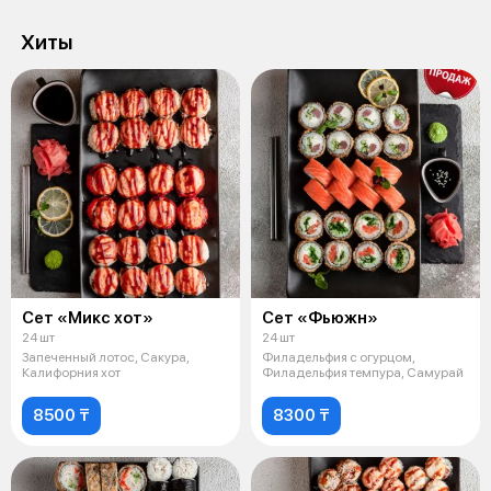
Хиты
Сет «Микс хот»
Сет «Фьюжн»
24 шт
24 шт
Запеченный лотос, Сакура,
Филадельфия с огурцом,
Калифорния хот
Филадельфия темпура, Самурай
8500 ₸
8300 ₸