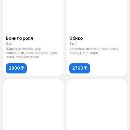
Бонито ролл
Эбико
8 шт
8 шт
Жареный лосось, сыр
Креветки тигровые, помидоры,
сливочный, свежий огурец, рис,
огурцы, рис, нори
нори, стружка тунца
2900 ₸
2790 ₸