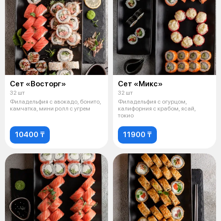
Сет «Восторг»
Сет «Микс»
32 шт
32 шт
Филадельфия с авокадо, бонито,
Филадельфия с огурцом,
камчатка, мини ролл с угрем
калифорния с крабом, ясай,
токио
10400 ₸
11900 ₸