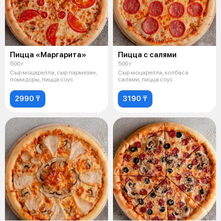
Пицца «Маргарита»
Пицца с салями
500 г
500 г
Сыр моцарелла, сыр пармезан,
Сыр моцарелла, колбаса
помидоры, пицца соус
салями, пицца соус
2990 ₸
3190 ₸