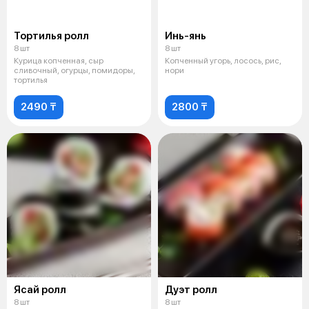
Тортилья ролл
Инь-янь
8 шт
8 шт
Курица копченная, сыр
Копченный угорь, лосось, рис,
сливочный, огурцы, помидоры,
нори
тортилья
2490 ₸
2800 ₸
Ясай ролл
Дуэт ролл
8 шт
8 шт