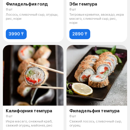
Филадельфия голд
Эби темпура
8 шт
8 шт
Лосось, сливочный сыр, огурцы,
Тигровые креветки, авокадо, икра
рис, нори
масаго, сливочный сыр, рис,
нори
3990 ₸
2890 ₸
Калифорния темпура
Филадельфия темпура
8 шт
8 шт
Икра масаго, снежный краб,
Свежий лосось, сливочный сыр,
свежий огурец, майонез, рис
огурец