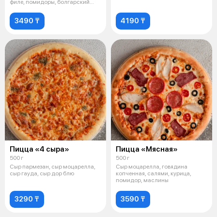
филе, помидоры, болгарский
перец
3490 ₸
4190 ₸
Пицца «4 сыра»
Пицца «Мясная»
500 г
500 г
Сыр пармезан, сыр моцарелла,
Сыр моцарелла, говядина
сыр гауда, сыр дор блю
копченная, салями, курица,
помидор, маслины
3290 ₸
3590 ₸