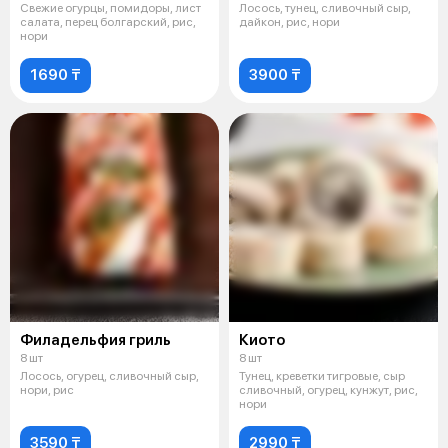
Свежие огурцы, помидоры, лист
Лосось, тунец, сливочный сыр,
салата, перец болгарский, рис,
дайкон, рис, нори
нори
1690 ₸
3900 ₸
Филадельфия гриль
Киото
8 шт
8 шт
Лосось, огурец, сливочный сыр,
Тунец, креветки тигровые, сыр
нори, рис
сливочный, огурец, кунжут, рис,
нори
3590 ₸
2990 ₸