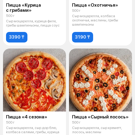
Пицца «Курица
Пицца «Охотничья»
с грибами»
500 г
500 г
Сыр моцарелла, колбаса
охотничья, маслины, грибы
Сыр моцарелла, курица филе,
шампиньоны
грибы шампиньоны, пицца соус
3390 ₸
3190 ₸
Пицца «4 сезона»
Пицца «Сырный лосось»
500 г
500 г
Сыр моцарелла, сыр дор блю,
Сыр моцарелла, сыр креметт,
колбаса салями, грибы, курица
лосось, маслины