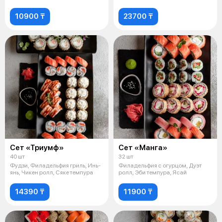
ролл, Сяке те
10900 ₸
23700 ₸
Сет «Триумф»
Сет «Манга»
40 шт
32 шт
Фудзи, Филадельфия гриль, Инь-
Филадельфия с огурцом, Дуэт
янь, Чикен ролл, Сяке темпура
ролл, Эби темпура, Ясай
14390 ₸
11900 ₸