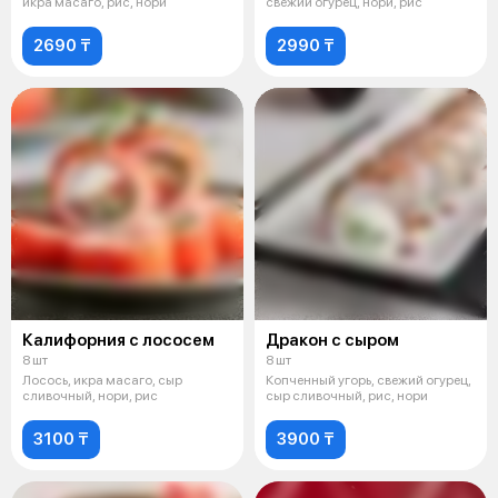
икра масаго, рис, нори
свежий огурец, нори, рис
2690 ₸
2990 ₸
Калифорния с лососем
Дракон с сыром
8 шт
8 шт
Лосось, икра масаго, сыр
Копченный угорь, свежий огурец,
сливочный, нори, рис
сыр сливочный, рис, нори
3100 ₸
3900 ₸