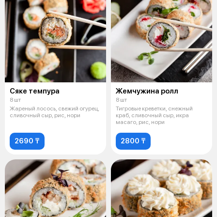
Сяке темпура
Жемчужина ролл
8 шт
8 шт
Жареный лосось, свежий огурец,
Тигровые креветки, снежный
сливочный сыр, рис, нори
краб, сливочный сыр, икра
масаго, рис, нори
2690 ₸
2800 ₸