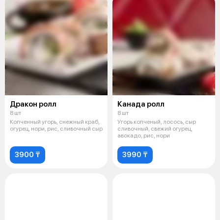
Дракон ролл
Канада ролл
8 шт
8 шт
Копченный угорь, снежный краб,
Угорь копченый, лосось, сыр
огурец, нори, рис, сливочный сыр
сливочный, свежий огурец,
авокадо, рис, нори
3900 ₸
3990 ₸