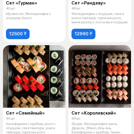
Сет «Гурман»
Сет «Рандеву»
40 шт
48 шт
Мульти хот, Филадельфия с
Филадельфия с огурцом, сяке и
огурцом, Киото
унаги темпура, тортилья ролл,
мини роллы с лососем и огурцом
12500 ₸
12990 ₸
Сет «Семейный»
Сет «Королевский»
40 шт
64 шт
Калифорния с крабом, ролл с
Фудзи, Филадельфия гриль,
огурцом, сяке темпура, унаги
Дракон, Эбико, Инь-янь,
темпура, тортилья ролл
Калифорния с крабом, Чикен