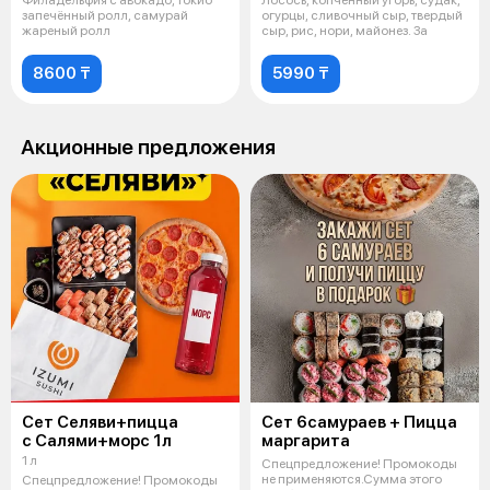
запечённый ролл, самурай
огурцы, сливочный сыр, твердый
жареный ролл
сыр, рис, нори, майонез. За
8600 ₸
5990 ₸
Акционные предложения
Сет Селяви+пицца
Сет 6самураев + Пицца
с Салями+морс 1л
маргарита
1 л
Спецпредложение! Промокоды
не применяются.Сумма этого
Спецпредложение! Промокоды