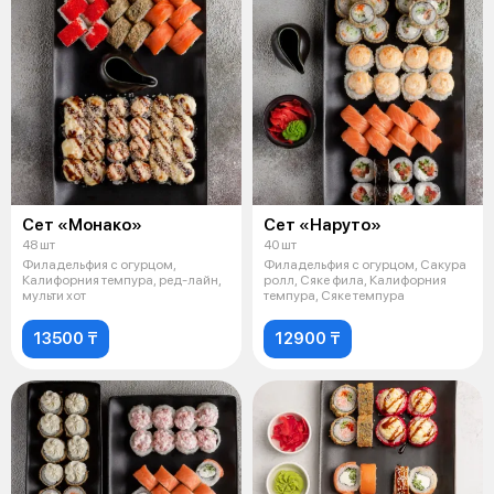
Сет «Монако»
Сет «Наруто»
48 шт
40 шт
Филадельфия с огурцом,
Филадельфия с огурцом, Сакура
Калифорния темпура, ред-лайн,
ролл, Сяке фила, Калифорния
мульти хот
темпура, Сяке темпура
13500 ₸
12900 ₸