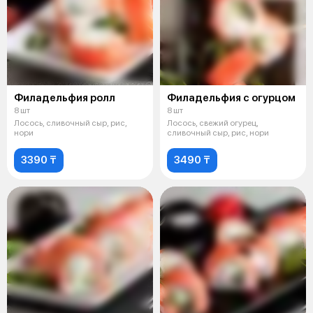
Филадельфия ролл
Филадельфия с огурцом
8 шт
8 шт
Лосось, сливочный сыр, рис,
Лосось, свежий огурец,
нори
сливочный сыр, рис, нори
3390 ₸
3490 ₸