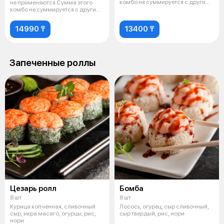
комбо не суммируется с другими
не применяются.Сумма этого
заказ
комбо не суммируется с другими
заказ
14990 ₸
13400 ₸
Запеченные роллы
Цезарь ролл
Бомба
8 шт
8 шт
Курица копченная, сливочный
Лосось, огурец, сыр сливочный,
сыр, икра масаго, огурцы, рис,
сыр твердый, рис, нори
нори