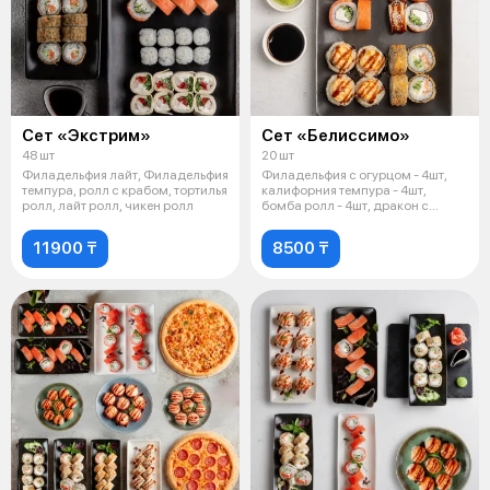
Сет «Экстрим»
Сет «Белиссимо»
48 шт
20 шт
Филадельфия лайт, Филадельфия
Филадельфия с огурцом - 4шт,
темпура, ролл с крабом, тортилья
калифорния темпура - 4шт,
ролл, лайт ролл, чикен ролл
бомба ролл - 4шт, дракон с
сыром -
11900 ₸
8500 ₸