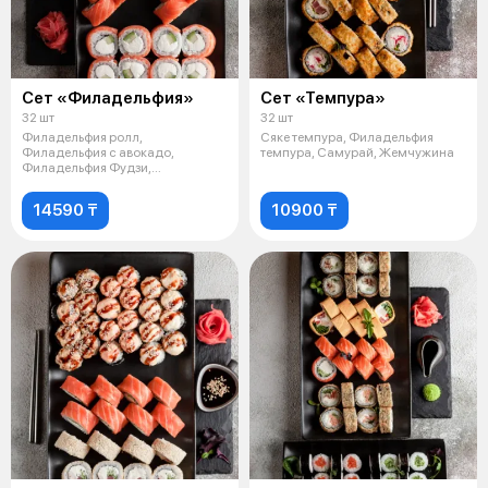
Сет «Филадельфия»
Сет «Темпура»
32 шт
32 шт
Филадельфия ролл,
Сяке темпура, Филадельфия
Филадельфия с авокадо,
темпура, Самурай, Жемчужина
Филадельфия Фудзи,
Филадельфия с огурцом
14590 ₸
10900 ₸