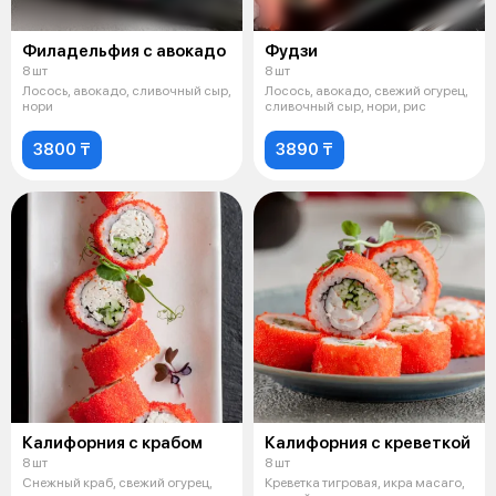
Филадельфия с авокадо
Фудзи
8 шт
8 шт
Лосось, авокадо, сливочный сыр,
Лосось, авокадо, свежий огурец,
нори
сливочный сыр, нори, рис
3800 ₸
3890 ₸
Калифорния с крабом
Калифорния с креветкой
8 шт
8 шт
Снежный краб, свежий огурец,
Креветка тигровая, икра масаго,