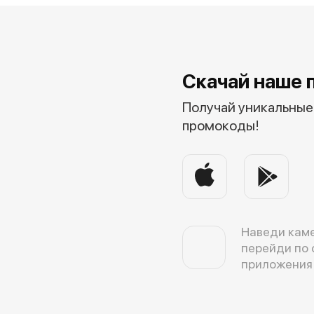
Скачай наше 
Получай уникальные 
промокоды!
Наведи каме
перейди по 
приложения