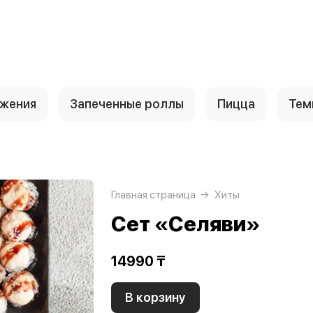
ожения
Запеченные роллы
Пицца
Тем
Главная страница
Хиты
Сет «Селяви»
14990 ₸
В корзину