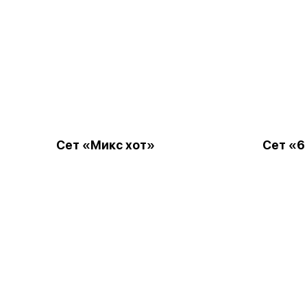
Сет «Микс хот»
Сет «6