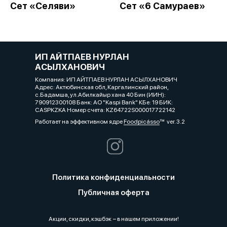
Сет «Селяви»
Сет «6 Самураев»
ИП АЙТПАЕВ НУРЛАН
АСЫЛХАНОВИЧ
Компания: ИП АЙТПАЕВ НУРЛАН АСЫЛХАНОВИЧ
Адрес: Актюбинская обл, Каргалинский район,
с.Бадамша, ул.Абилкайыр хана 40 Бин (ИИН):
790912300108 Банк: АО "Kaspi Bank" КБе: 19 БИК:
CASPKZKA Номер счета: KZ64722S000017722142
Работает на эффективном ядре
Foodpicásso
ver. 3.2
Политика конфиденциальности
Публичная оферта
Акции, скидки, кэшбэк − в нашем приложении!