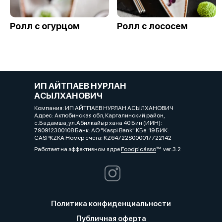
Ролл с огурцом
Ролл с лососем
ИП АЙТПАЕВ НУРЛАН
АСЫЛХАНОВИЧ
Компания: ИП АЙТПАЕВ НУРЛАН АСЫЛХАНОВИЧ
Адрес: Актюбинская обл, Каргалинский район,
с.Бадамша, ул.Абилкайыр хана 40 Бин (ИИН):
790912300108 Банк: АО "Kaspi Bank" КБе: 19 БИК:
CASPKZKA Номер счета: KZ64722S000017722142
Работает на эффективном ядре
Foodpicásso
ver. 3.2
Политика конфиденциальности
Публичная оферта