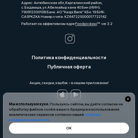
Адрес: Актюбинская обл, Каргалинский район,
с.Бадамша, ул.Абилкайыр хана 40 Бин (ИИН):
790912300108 Банк: АО "Kaspi Bank" КБе: 19 БИК:
CASPKZKA Номер счета: KZ64722S000017722142
Работает на эффективном ядре
Foodpicásso
ver. 3.2
Политика конфиденциальности
Публичная оферта
Акции, скидки, кэшбэк − в нашем приложении!
Мы используем куки.
Пользуясь сайтом, вы даёте согласие на
обработку файлов cookie вашего браузера и использование
аналитических сервисов согласно нашей
политике
конфиденциальности
.
ОК