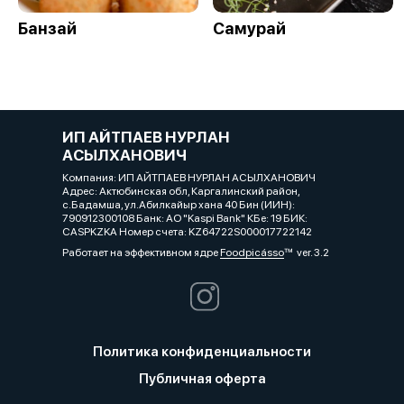
Банзай
Самурай
ИП АЙТПАЕВ НУРЛАН
АСЫЛХАНОВИЧ
Компания: ИП АЙТПАЕВ НУРЛАН АСЫЛХАНОВИЧ
Адрес: Актюбинская обл, Каргалинский район,
с.Бадамша, ул.Абилкайыр хана 40 Бин (ИИН):
790912300108 Банк: АО "Kaspi Bank" КБе: 19 БИК:
CASPKZKA Номер счета: KZ64722S000017722142
Работает на эффективном ядре
Foodpicásso
ver. 3.2
Политика конфиденциальности
Публичная оферта