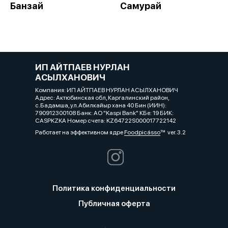
Банзай
Самурай
ИП АЙТПАЕВ НУРЛАН
АСЫЛХАНОВИЧ
Компания: ИП АЙТПАЕВ НУРЛАН АСЫЛХАНОВИЧ
Адрес: Актюбинская обл, Каргалинский район,
с.Бадамша, ул.Абилкайыр хана 40 Бин (ИИН):
790912300108 Банк: АО "Kaspi Bank" КБе: 19 БИК:
CASPKZKA Номер счета: KZ64722S000017722142
Работает на эффективном ядре
Foodpicásso
ver. 3.2
Политика конфиденциальности
Публичная оферта