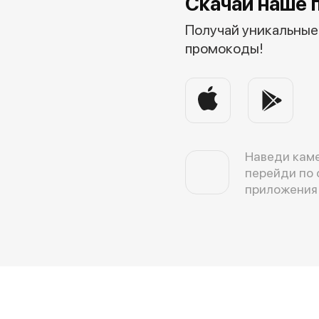
Скачай наше 
Получай уникальные 
промокоды!
Наведи каме
перейди по 
приложения